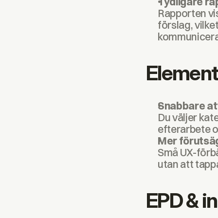
Tydligare ra
Rapporten vis
förslag, vilke
kommunicera 
Elementf
Snabbare att
Du väljer kat
efterarbete o
Mer förutsäg
Små UX-förbät
utan att tapp
EPD & i