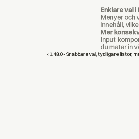
Enklare val 
Menyer och va
innehåll, vil
Mer konsekve
Input-kompone
du matar in v
‹ 1.48.0 - Snabbare val, tydligare listor,