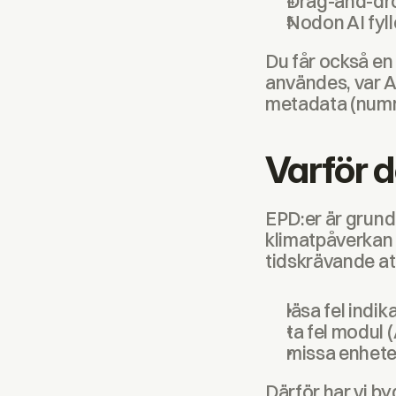
Drag-and-dr
Nodon AI fyll
Du får också en
användes, var A
metadata (numme
Varför 
EPD:er är grund
klimatpåverkan 
tidskrävande att 
läsa fel ind
ta fel modul 
missa enheter
Därför har vi b