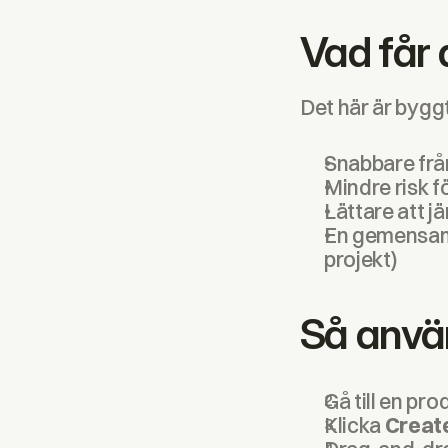
Vad får 
Det här är bygg
Snabbare från
Mindre risk fö
Lättare att j
En gemensam 
projekt)
Så anvä
Gå till en pro
Klicka 
Creat