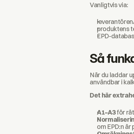
Vanligtvis via:
leverantören/
produktens t
EPD-databas
Så funka
När du laddar u
användbar i kal
Det här extrahe
A1–A3
 för r
Normalisering
om EPD:n är p
Omräknings